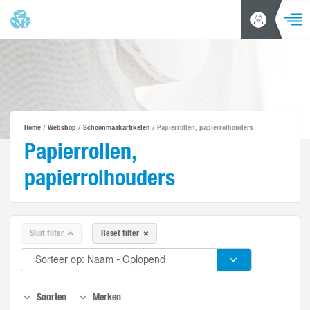
NAVIGA
Inloggen
Zoeken
/
Account
aanvragen
Home
Producten
Home
/
Webshop
/
Schoonmaakartikelen
/ Papierrollen, papierrolhouders
Acties en aanbiedingen
Papierrollen,
Alle productgroepen
papierrolhouders
Merken
Branches
Klantenservice
Sluit filter
Reset filter
Nieuws
Over ons
Soorten
Merken