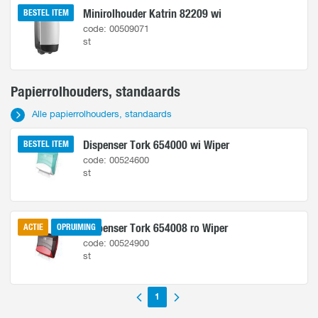
Minirolhouder Katrin 82209 wi
BESTEL ITEM
code: 00509071
st
Papierrolhouders, standaards
Alle papierrolhouders, standaards
Dispenser Tork 654000 wi Wiper
BESTEL ITEM
code: 00524600
st
Dispenser Tork 654008 ro Wiper
ACTIE
OPRUIMING
code: 00524900
st
1