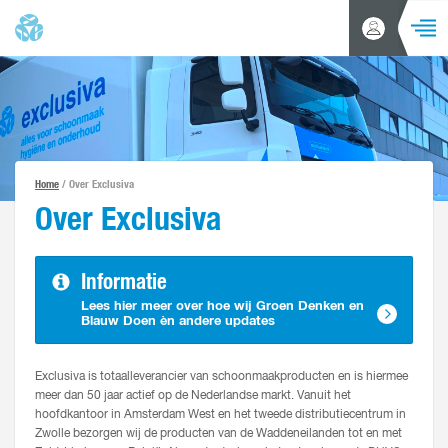
NAVIGA
Inloggen
Zoeken
/
Account
aanvragen
Home
Producten
Home
/ Over Exclusiva
Klantenservice
Over Exclusiva
Nieuws
Informatie
Over ons
Lees hier meer over hoe wij Groen Denken en
Blauw Doen èn andere updates
Contact
Exclusiva is totaalleverancier van schoonmaakproducten en is hiermee
meer dan 50 jaar actief op de Nederlandse markt. Vanuit het
hoofdkantoor in Amsterdam West en het tweede distributiecentrum in
Zwolle bezorgen wij de producten van de Waddeneilanden tot en met