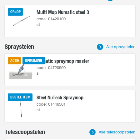
Contact
Multi Mop Numatic steel 3
OP=OP
code: 01420100
st
Spraystelen
Alle spraystelen
Numatic spraymop master
ACTIE
OPRUIMING
code: 04720900
s
Steel NuTech Spraymop
BESTEL ITEM
code: 01446501
st
Telescoopstelen
Alle telescoopstelen