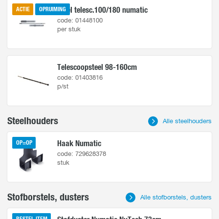
Steel telesc.100/180 numatic
ACTIE
OPRUIMING
code: 01448100
per stuk
Telescoopsteel 98-160cm
code: 01403816
p/st
Steelhouders
Alle steelhouders
Haak Numatic
OP=OP
code: 729628378
stuk
Stofborstels, dusters
Alle stofborstels, dusters