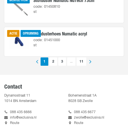
Stofduster Numatic NuTech 73cm
BESTEL ITEM
code: 01450810
st
Stofdusterhoes Numatic acryl
ACTIE
OPRUIMING
code: 01451000
st
1
2
3
...
11
Contact
Dynamostraat 11
Bohemenstraat 1A
1014 BN Amsterdam
8028 SB Zwolle
088 435 6666
088 435 6677
info@exclusiva.nl
zwolle@exclusiva.nl
Route
Route