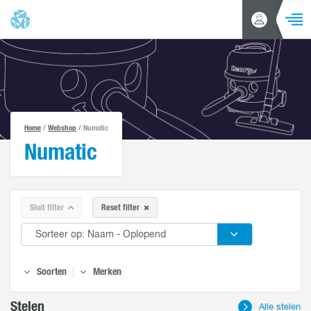
NAVIGA
Inloggen
Zoeken
/
Account
aanvragen
Home
Producten
Home
/
Webshop
/ Numatic
Acties en aanbiedingen
Numatic
Alle productgroepen
Merken
Branches
Sluit filter
Reset filter
Klantenservice
Nieuws
Soorten
Merken
Over ons
Stelen
Alle stelen